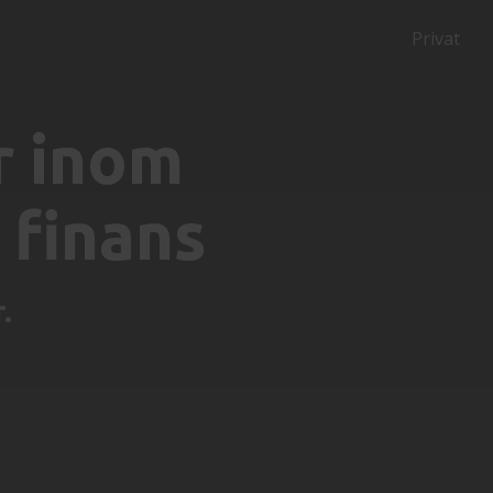
Privat
r inom
 finans
.