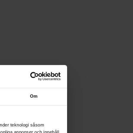
Om
änder teknologi såsom
rsonliga annonser och innehåll,