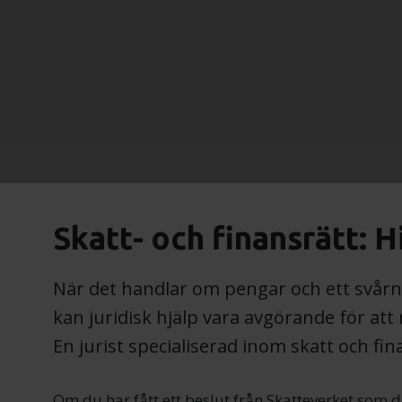
Skatt- och finans­rätt: Hi
När det handlar om pengar och ett svårn
kan juridisk hjälp vara avgörande för att
En jurist specialiserad inom skatt och fin
Om du har fått ett beslut från Skatte­verket som du