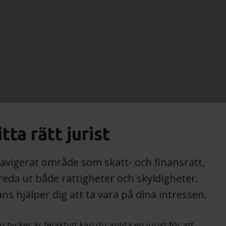
tta rätt jurist
avigerat område som skatt- och finansrätt,
 reda ut både rättigheter och skyldigheter.
ans hjälper dig att ta vara på dina intressen.
 tycker är felaktigt kan du anlita en jurist för att