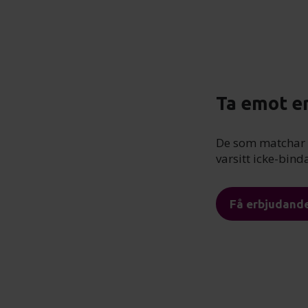
Ta emot e
De som matchar d
varsitt icke-bin
Få erbjudand