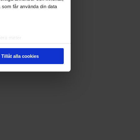
a som får använda din data
lera meter
ryck)
ljsektionen
. Du kan ändra
Tillåt alla cookies
andahålla funktioner för
n information från din enhet
 tur kombinera informationen
deras tjänster.