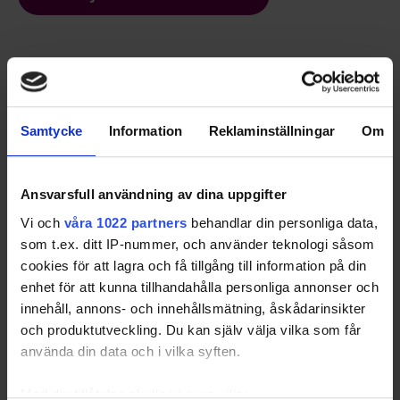
Börja med att fylla i formuläret
Beskriv vad du behöver hjälp med.
Samtycke
Information
Reklaminställningar
Om
Kom igång nu
Ansvarsfull användning av dina uppgifter
Vi och
våra 1022 partners
behandlar din personliga data,
som t.ex. ditt IP-nummer, och använder teknologi såsom
cookies för att lagra och få tillgång till information på din
Ta emot erbjudanden
enhet för att kunna tillhandahålla personliga annonser och
innehåll, annons- och innehållsmätning, åskådarinsikter
Jurister och advokater som vill hjälpa dig tar
och produktutveckling. Du kan själv välja vilka som får
kontakt för ett förutsättningslöst samtal.
använda din data och i vilka syften.
Med din tillåtelse skulle vi även vilja: