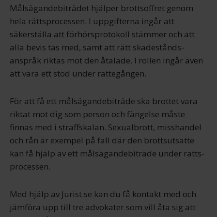
Målsägandebiträdet hjälper brottsoffret genom
hela rättsprocessen. I uppgifterna ingår att
säkerställa att förhörs­protokoll stämmer och att
alla bevis tas med, samt att rätt skadestånds­
anspråk riktas mot den åtalade. I rollen ingår även
att vara ett stöd under rättegången.
För att få ett målsägandebiträde ska brottet vara
riktat mot dig som person och fängelse måste
finnas med i straff­skalan. Sexualbrott, misshandel
och rån är exempel på fall där den brotts­utsatte
kan få hjälp av ett målsägandebiträde under rätts­
processen.
Med hjälp av Jurist.se kan du få kontakt med och
jämföra upp till tre advokater som vill åta sig att