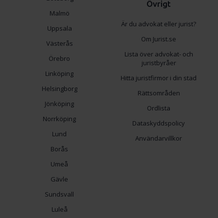
Övrigt
Malmö
Är du advokat eller jurist?
Uppsala
Om Jurist.se
Västerås
Lista över advokat- och
Örebro
juristbyråer
Linköping
Hitta juristfirmor i din stad
Helsingborg
Rättsområden
Jönköping
Ordlista
Norrköping
Dataskyddspolicy
Lund
Användarvillkor
Borås
Umeå
Gävle
Sundsvall
Luleå