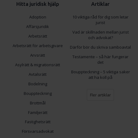
Hitta juridisk hjälp
Artiklar
Adoption
10 viktiga råd för dig som letar
jurist
Affärsjuridik
Vad är skillnaden mellan jurist
Arbetsrätt
och advokat?
Arbetsrätt för arbetsgivare
Därför bör du skriva samboavtal
Arvsrätt
Testamente – så här fungerar
det
Asylrätt & migrationsrätt
Bouppteckning – 5 viktiga saker
Avtalsrätt
att ha koll på
Bodelning
Bouppteckning
Fler artiklar
Brottmål
Familjerätt
Fastighetsrätt
Försvarsadvokat