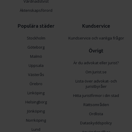
Vårdnadstvist
Äktenskapsförord
Populära städer
Kundservice
Stockholm
Kundservice och vanliga frågor
Göteborg
Övrigt
Malmö
Är du advokat eller jurist?
Uppsala
Om Jurist.se
Västerås
Lista över advokat- och
Örebro
juristbyråer
Linköping
Hitta juristfirmor i din stad
Helsingborg
Rättsområden
Jönköping
Ordlista
Norrköping
Dataskyddspolicy
Lund
Användarvillkor