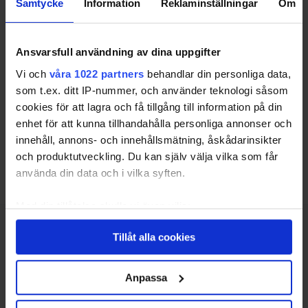
Samtycke
Information
Reklaminställningar
Om
Välj den bästa för dig
Ansvarsfull användning av dina uppgifter
Vi och
våra 1022 partners
behandlar din personliga data,
Jämför upp till tre erbjudanden från jurister som
som t.ex. ditt IP-nummer, och använder teknologi såsom
har tid och vilja att hjälpa dig. Sedan kan du välja
cookies för att lagra och få tillgång till information på din
den du tycker är bäst.
enhet för att kunna tillhandahålla personliga annonser och
innehåll, annons- och innehållsmätning, åskådarinsikter
och produktutveckling. Du kan själv välja vilka som får
Jämför jurister nu
använda din data och i vilka syften.
Med din tillåtelse skulle vi även vilja:
Samla in information om din geografiska plats
Tillåt alla cookies
som kan ha en noggrannhet på upp till flera meter
Identifiera din enhet genom att aktivt skanna den
Enkelt.
för specifika kännetecken (fingeravtryck)
Anpassa
Ta reda på mer om hur dina personliga uppgifter