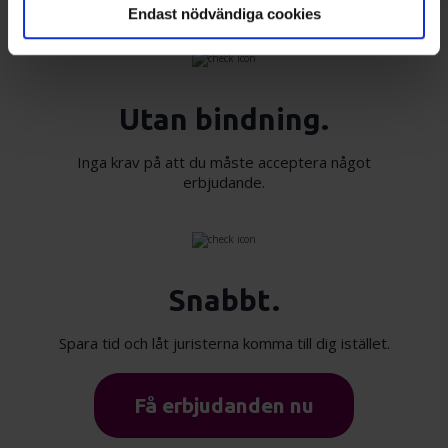
Det enda du behöver göra är att fylla i formuläret.
behandlas och ställ in dina preferenser i
detaljsektionen
.
Endast nödvändiga cookies
Du kan ändra eller dra tillbaka ditt samtycke när som
helst från cookie-förklaringen.
Vi använder enhetsidentifierare för att anpassa innehållet
Utan bindning.
och annonserna till användarna, tillhandahålla funktioner
för sociala medier och analysera vår trafik. Vi
Inga krav på att du måste acceptera något
vidarebefordrar även sådana identifierare och annan
erbjudande.
information från din enhet till de sociala medier och
annons- och analysföretag som vi samarbetar med.
Dessa kan i sin tur kombinera informationen med annan
information som du har tillhandahållit eller som de har
samlat in när du har använt deras tjänster.
Snabbt.
Spara tid och låt juristerna komma till dig istället.
Få erbjudanden nu