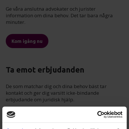
Ge våra anslutna advokater och jurister
information om dina behov. Det tar bara några
minuter.
Kom igång nu
Ta emot erbjudanden
De som matchar dig och dina behov bäst tar
kontakt och ger dig varsitt icke-bindande
erbjudande om juridisk hjälp.
Få erbjudanden