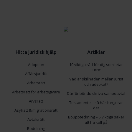
Hitta juridisk hjälp
Artiklar
Adoption
10 viktiga råd för dig som letar
jurist
Affärsjuridik
Vad är skillnaden mellan jurist
Arbetsrätt
och advokat?
Arbetsrätt för arbetsgivare
Därför bör du skriva samboavtal
Arvsrätt
Testamente – så här fungerar
det
Asylrätt & migrationsrätt
Bouppteckning – 5 viktiga saker
Avtalsrätt
att ha koll på
Bodelning